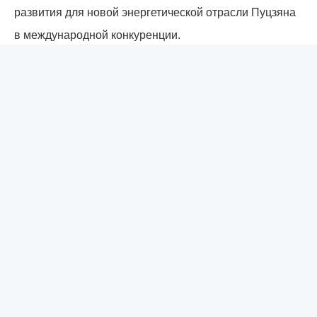
развития для новой энергетической отрасли Пуцзяна
в международной конкуренции.
Свяжитесь с нами
Zhejiang Hua Power Co.,Ltd
Электронная почта
ess@lfpess.com
Рабочее время
09:00-18:00
Наш адрес