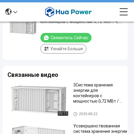
3Система хранения энергии для
3Система
контейнеров с мощностью 0,72 МВт / ч,
хранения
охлажденная жидкостью для крупных
энергии
проектов
Свяжитесь Сейчас
для
Узнайте Больше
контейнеров
с
мощностью
Связанные видео
0,72
МВт
3Система хранения
энергии для
/
контейнеров с
ч,
мощностью 0,72 МВт / ч,
охлажденная
охлажденная
жидкостью для крупных
Контейнер для хранения эне
00:13
2025-08-22
жидкостью
проектов
ргии
для
Усовершенствованная
система хранения энергии