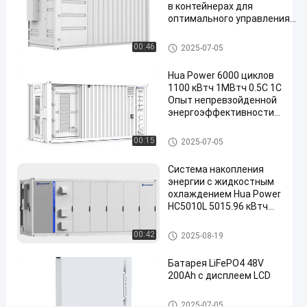
крупных
в контейнерах для
проектов
оптимального управления
энергией
Свяжитесь
3.01MWh/5.27MWh/7.53MWh
Контейнер
Контейнер для хранения энергии
00:46
2025-07-05
2025-
51
для
сейчас
хранения
08-22
мнения
Поделиться
Hua Power 6000 циклов
энергии
1100 кВтч 1МВтч 0.5С 1С
#
Опыт непревзойденной
энергоэффективности с
containerized
контейнерной системой
battery
хранения энергии
Контейнер для хранения эне
00:15
2025-07-05
energy
ргии
storage
Система накопления
system
энергии с жидкостным
#
охлаждением Hua Power
HC5010L 5015.96 кВтч
containerized
LiFePO4
battery
Домашняя система хранени
00:42
2025-08-19
storage
я энергии
#
Батарея LiFePO4 48V
7.53MWh
200Ah с дисплеем LCD
Container
Energy
Домашняя система хранени
2025-07-05