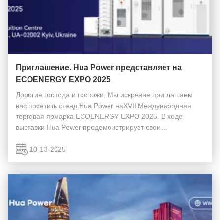
Приглашение. Hua Power представляет на
ECOENERGY EXPO 2025
Дорогие господа и госпожи, Мы искренне приглашаем
вас посетить стенд Hua Power наXVII Международная
торговая ярмарка ECOENERGY EXPO 2025. В ходе
выставки Hua Power продемонстрирует свои
высокопроизводительные системы BESS и решения для
интеллектуального управления энергией.подчеркивая
10-13-2025
наши продолжаю...