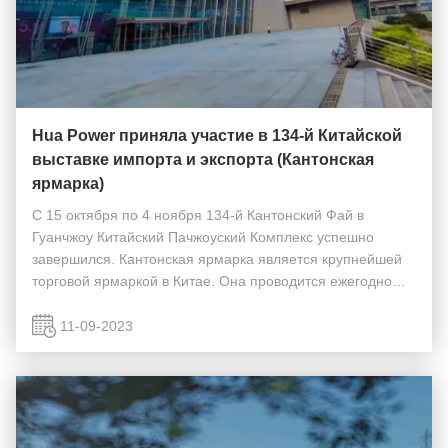
Hua Power приняла участие в 134-й Китайской
выставке импорта и экспорта (Кантонская
ярмарка)
С 15 октября по 4 ноября 134-й Кантонский Фай в
Гуанчжоу Китайский Пачжоуский Комплекс успешно
завершился. Кантонская ярмарка является крупнейшей
торговой ярмаркой в Китае. Она проводится ежегодно
весной и осенью в Гуанчжоу, и каждая сессия проводится
в три фразы.000 пятнадцать тысяч стендов с выста...
11-09-2023