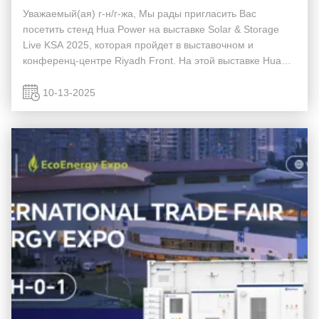
Уважаемый(ая) г-н/г-жа, Мы рады пригласить Вас
посетить стенд Hua Power на выставке Solar & Storage
Live KSA 2025, которая пройдет в выставочном и
конференц-центре Riyadh Front. На этой выставке Hua
Power представит свои новейшие системы хранения
энергии с жидкостным охлаждением и интеллектуальные
10-13-2025
р...