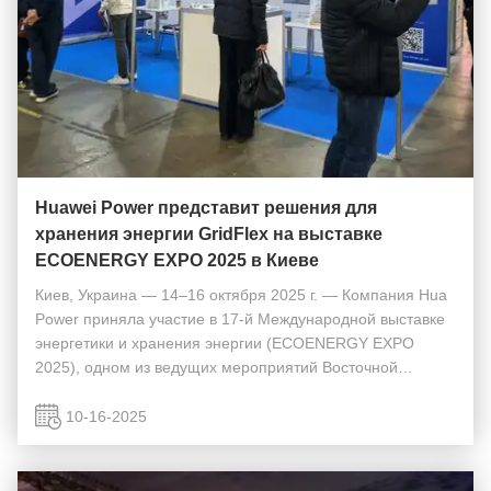
Huawei Power представит решения для
хранения энергии GridFlex на выставке
ECOENERGY EXPO 2025 в Киеве
Киев, Украина — 14–16 октября 2025 г. — Компания Hua
Power приняла участие в 17-й Международной выставке
энергетики и хранения энергии (ECOENERGY EXPO
2025), одном из ведущих мероприятий Восточной
Европы в области возобновляемых источников энергии.
Компания представила свои Гибридные решения для
10-16-2025
хра...