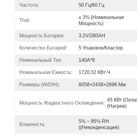
Частота:
50 Гц/60 Гц
≤ 3% (номинальная 
Thdi:
Мощность)
Мощность Батареи:
3.2V/280AH
Количество Батарей:
5 Упаковок/кластер
Номинальный Ток:
140A*8
Номинальная Емкость:
1720.32 КВт⋅ч
Размеры (W/D/H):
6058×2438×2896 Мм
45 КВт (охлаж
Мощность Жидкостного Охлаждения:
(нагрев)
5% ~ 95% RH 
Влажность:
((Неконденсация)