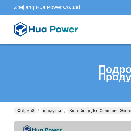
Zhejiang Hua Power Co.,Ltd
Подро
Проду
Домой
продукты
Контейнер Для Хранения Энер