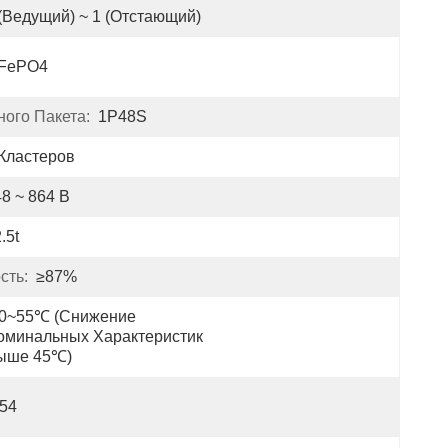
 (ведущий) ~ 1 (отстающий)
iFePO4
ого Пакета:
1P48S
 Кластеров
8 ~ 864 В
.5t
сть:
≥87%
30~55℃ (Снижение 
оминальных Характеристик 
ыше 45℃)
P54