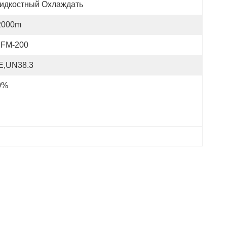
идкостный Охлаждать
2000m
FM-200
E,UN38.3
0%