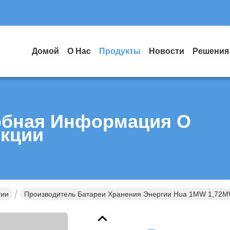
Домой
О Нас
Продукты
Новости
Решения
бная Информация О
кции
гии
Производитель Батареи Хранения Энергии Hua 1MW 1,72M