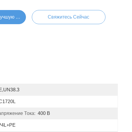
Лучшую Цену
Свяжитесь Сейчас
E,UN38.3
C1720L
пряжение Тока:
400 В
P4L+PE