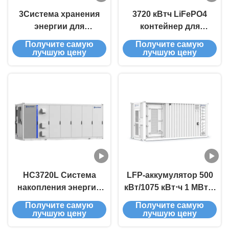
3Система хранения
3720 кВтч LiFePO4
энергии для
контейнер для
контейнеров с
промышленного
Получите самую
Получите самую
мощностью 0,72 МВт /
хранения энергии с
лучшую цену
лучшую цену
ч, охлажденная
жидкостным
жидкостью для
охлаждением
крупных проектов
HC3720L Система
LFP-аккумулятор 500
накопления энергии
кВт/1075 кВт⋅ч 1 МВт⋅ч
LiFePO4 3727 кВтч с
интегрированная
Получите самую
Получите самую
жидкостным
система накопления
лучшую цену
лучшую цену
охлаждением BESS
энергии с воздушным