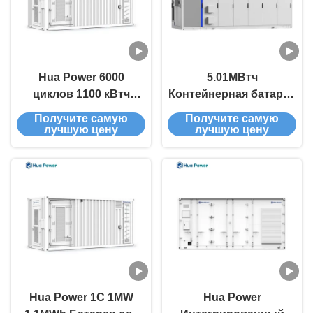
Hua Power 6000
5.01МВтч
циклов 1100 кВтч
Контейнерная батарея
1МВтч 0.5С 1С Опыт
Система хранения
Получите самую
Получите самую
непревзойденной
энергии Жидкое
лучшую цену
лучшую цену
энергоэффективности
охлаждение для
с контейнерной
крупномасштабных
системой хранения
проектов
энергии
Производитель
батареи хранения
Hua Power 1C 1MW
Hua Power