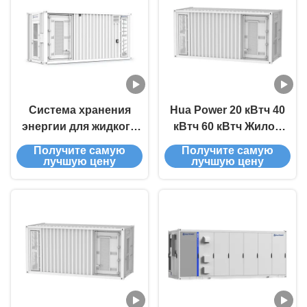
grid Off-grid & Hybrid
ESS
Система хранения
Hua Power 20 кВтч 40
энергии для жидкого
кВтч 60 кВтч Жилой
охлаждающего
коммерческий и
Получите самую
Получите самую
контейнера с
промышленный
лучшую цену
лучшую цену
мощностью 3,44
Внутренний
МВтч-7,53 МВтч,
настраиваемый
защитой IP54 и 10-
высоковольтное
летней гарантией
хранилище энергии