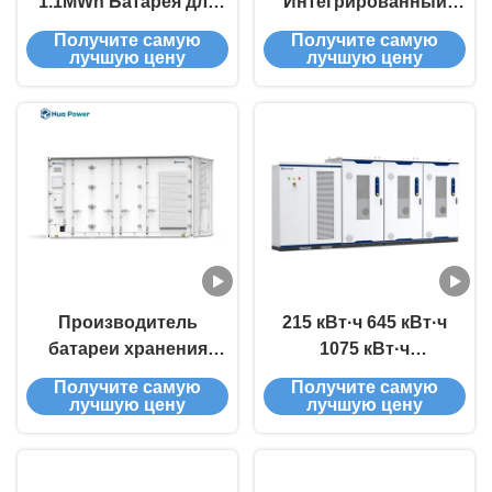
1.1MWh Батарея для
Интегрированный
охлаждения воздухом
ESS решение и
Получите самую
Получите самую
Контейнер BESS
поставщик услуг 1MW
лучшую цену
лучшую цену
Интегрированное
2MWh 2000kWh 0,5C
решение ESS Система
энергосберегающий
хранения батареи
контейнер
солнечной энергии
Производитель
215 кВт·ч 645 кВт·ч
батареи хранения
1075 кВт·ч
энергии Hua 1MW
Промышленная
Получите самую
Получите самую
1,72MWh 0,5C
система хранения
лучшую цену
лучшую цену
Жидкость охлаждения
солнечных батарей
Коммерческая батарея
1МВт·ч
хранения энергии
Энергохранилище On-