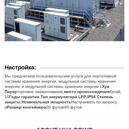
Настройка:
Мы предлагаем пользовательские услуги для портативной
системы хранения энергии, модульной системы хранения
энергии, и модульной системы хранения энергии с
Хуа
Пауэр
торговое наименование,
место происхождения
Китай,
10
Годы гарантии
,
Тип аккумулятора LFP
,
IP54 Степень
защиты
,
Номинальная мощность
Настраивать по запросу,
и
Размер контейнера
20 футов/40 футов.