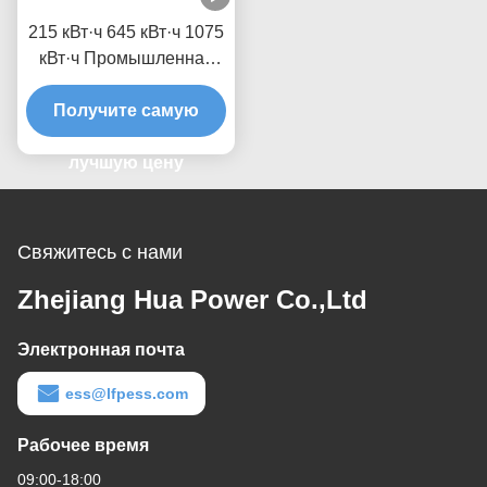
215 кВт·ч 645 кВт·ч 1075
кВт·ч Промышленная
система хранения
солнечных батарей
Получите самую
1МВт·ч
Энергохранилище On-
лучшую цену
grid Off-grid & Hybrid
ESS
Свяжитесь с нами
Zhejiang Hua Power Co.,Ltd
Электронная почта
ess@lfpess.com
Рабочее время
09:00-18:00