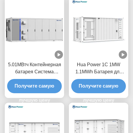
5.01МВтч Контейнерная
Hua Power 1C 1MW
батарея Система
1.1MWh Батарея для
хранения энергии
охлаждения воздухом
Жидкое охлаждение для
Получите самую
Получите самую
Контейнер BESS
крупномасштабных
Интегрированное
лучшую цену
проектов
решение ESS Система
лучшую цену
Производитель батареи
хранения батареи
хранения
солнечной энергии