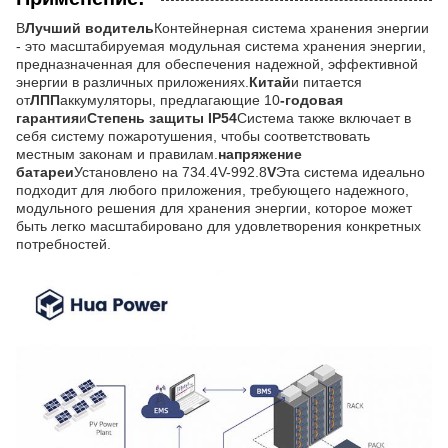
В
Лучший водитель
Контейнерная система хранения энергии
- это масштабируемая модульная система хранения энергии,
предназначенная для обеспечения надежной, эффективной
энергии в различных приложениях.
Китай
и питается
от
ЛПП
аккумуляторы, предлагающие 10
-годовая
гарантия
и
Степень защиты IP54
Система также включает в
себя систему пожаротушения, чтобы соответствовать
местным законам и правилам.
напряжение
батареи
Установлено на 734.4V-992.8
V
Эта система идеально
подходит для любого приложения, требующего надежного,
модульного решения для хранения энергии, которое может
быть легко масштабировано для удовлетворения конкретных
потребностей.