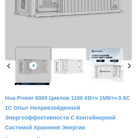
Hua Power 6000 Циклов 1100 КВтч 1МВтч 0.5С
1С Опыт Непревзойденной
Энергоэффективности С Контейнерной
Системой Хранения Энергии