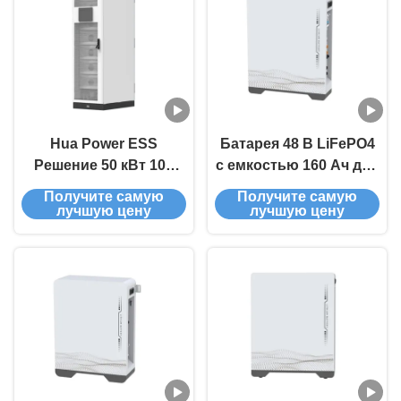
Hua Power ESS
Батарея 48 В LiFePO4
Решение 50 кВт 100
с емкостью 160 Ач для
кВт / ч Включенная в
домашнего
Получите самую
Получите самую
сеть Отключенная от
использования
лучшую цену
лучшую цену
сети Все в одном
батарея для
внутреннего хранения
энергии Батарея
LiFePO4