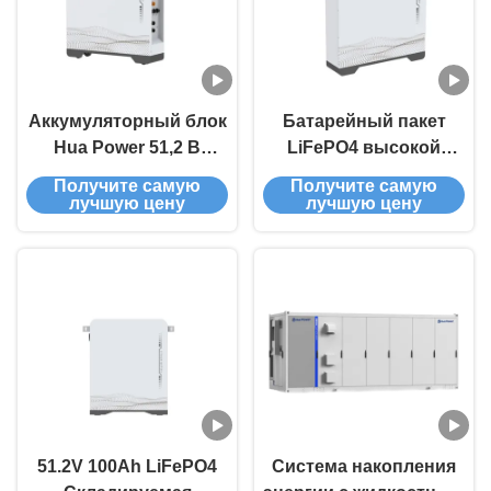
Аккумуляторный блок
Батарейный пакет
Hua Power 51,2 В
LiFePO4 высокой
LiFePO4 емкостью 200
емкости 51.2V 300Ah с
Получите самую
Получите самую
Ач и номинальной
накопителем энергии
лучшую цену
лучшую цену
емкостью 10240 Втч
15 кВтч для домашних
для длительного
систем
срока службы 6000
циклов
51.2V 100Ah LiFePO4
Система накопления