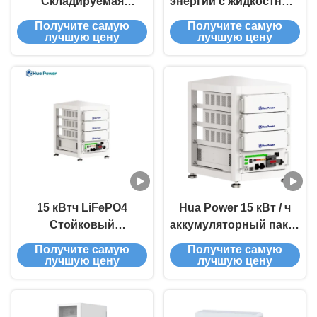
Складируемая
энергии с жидкостным
батарея для
охлаждением Hua
Получите самую
Получите самую
домашнего хранения
Power HC5010L 5015.96
лучшую цену
лучшую цену
энергии
кВтч LiFePO4
15 кВтч LiFePO4
Hua Power 15 кВт / ч
Стойковый
аккумуляторный пакет
аккумулятор 172,8 В
LiFePO4 для
Получите самую
Получите самую
коммерческий ESS
домашнего хранения
лучшую цену
лучшую цену
для дома и офиса
энергии