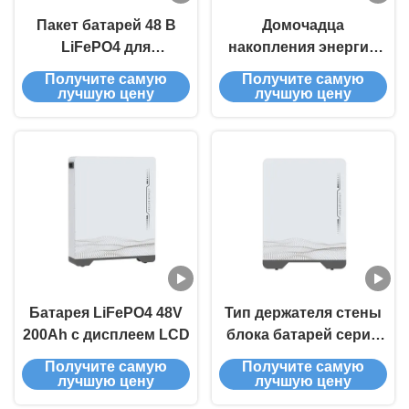
Пакет батарей 48 В
Домочадца
LiFePO4 для
накопления энергии
домашних нужд с
серии 48V 51.2V 200Ah
Получите самую
Получите самую
емкостью 160 Ач
AT48-200AH блока
лучшую цену
лучшую цену
батарей стойки тип
самостоятельно
Батарея LiFePO4 48V
Тип держателя стены
200Ah с дисплеем LCD
блока батарей серии
48V 51.2V 100Ah AT48-
Получите самую
Получите самую
100AH накопления
лучшую цену
лучшую цену
энергии домочадца