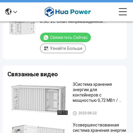
Hua Power 6000 циклов 1100 кВтч 1МВтч
Hua
0.5С 1С Опыт непревзойденной
Power
энергоэффективности с контейнерной
6000
системой хранения энергии
Свяжитесь Сейчас
циклов
Узнайте Больше
1100
кВтч
1МВтч
Связанные видео
0.5С
1С
3Система хранения
энергии для
Опыт
контейнеров с
непревзойденной
мощностью 0,72 МВт / ч,
охлажденная
энергоэффективности
жидкостью для крупных
Контейнер для хранения эне
00:13
2025-08-22
с
проектов
ргии
контейнерной
Усовершенствованная
система хранения энергии