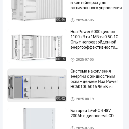
системой
в контейнерах для
хранения
оптимального управления
энергией
энергии
3.01MWh/5.27MWh/7.53MWh
Контейнер для хранения энергии
00:46
2025-07-05
Свяжитесь
Контейнер
2025-
280
для
Hua Power 6000 циклов
сейчас
хранения
07-05
мнения
1100 кВтч 1МВтч 0.5С 1С
Поделиться
энергии
Опыт непревзойденной
энергоэффективности с
#
контейнерной системой
containerized
хранения энергии
Контейнер для хранения эне
00:15
2025-07-05
battery
ргии
energy
Система накопления
энергии с жидкостным
storage
охлаждением Hua Power
system
HC5010L 5015.96 кВтч
#
LiFePO4
containerized
Домашняя система хранени
00:42
2025-08-19
battery
я энергии
storage
Батарея LiFePO4 48V
#
200Ah с дисплеем LCD
7.53MWh
Домашняя система хранени
Container
2025-07-05